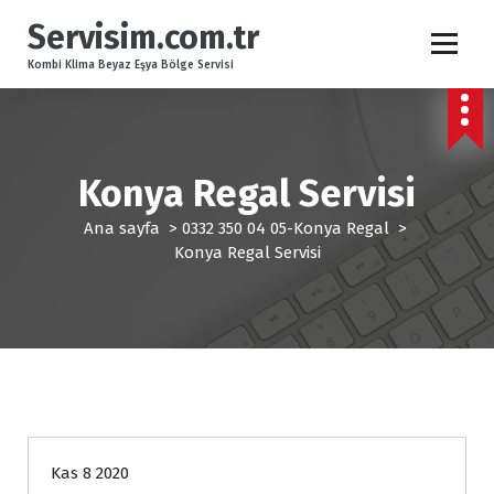
İ
Servisim.com.tr
ç
e
Kombi Klima Beyaz Eşya Bölge Servisi
r
i
ğ
e
g
Konya Regal Servisi
e
Ana sayfa
>
0332 350 04 05-Konya Regal
>
ç
Konya Regal Servisi
0332 350 04 05-Konya Regal
Kas 8 2020