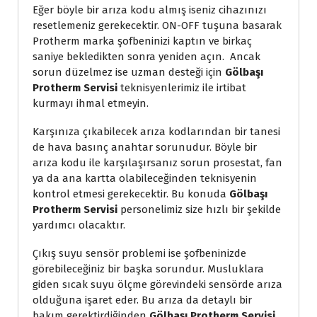
Eğer böyle bir arıza kodu almış iseniz cihazınızı
resetlemeniz gerekecektir. ON-OFF tuşuna basarak
Protherm marka şofbeninizi kaptın ve birkaç
saniye bekledikten sonra yeniden açın. Ancak
sorun düzelmez ise uzman desteği için
Gölbaşı
Protherm Servisi
teknisyenlerimiz ile irtibat
kurmayı ihmal etmeyin.
Karşınıza çıkabilecek arıza kodlarından bir tanesi
de hava basınç anahtar sorunudur. Böyle bir
arıza kodu ile karşılaşırsanız sorun prosestat, fan
ya da ana kartta olabileceğinden teknisyenin
kontrol etmesi gerekecektir. Bu konuda
Gölbaşı
Protherm Servisi
personelimiz size hızlı bir şekilde
yardımcı olacaktır.
Çıkış suyu sensör problemi ise şofbeninizde
görebileceğiniz bir başka sorundur. Musluklara
giden sıcak suyu ölçme görevindeki sensörde arıza
olduğuna işaret eder. Bu arıza da detaylı bir
bakım gerektirdiğinden
Gölbaşı Protherm Servisi