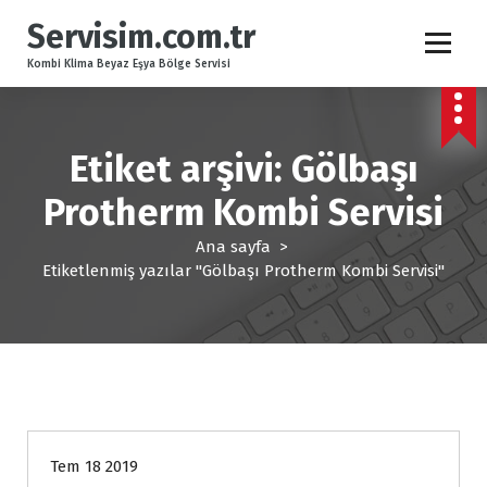
İ
Servisim.com.tr
ç
e
Kombi Klima Beyaz Eşya Bölge Servisi
r
i
ğ
e
Etiket arşivi: Gölbaşı
g
Protherm Kombi Servisi
e
ç
Ana sayfa
>
Etiketlenmiş yazılar "Gölbaşı Protherm Kombi Servisi"
Uncategorized
Tem 18 2019